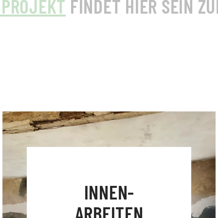
 PROJEKT
FINDET HIER SEIN ZU
INNEN­
ARBEITEN