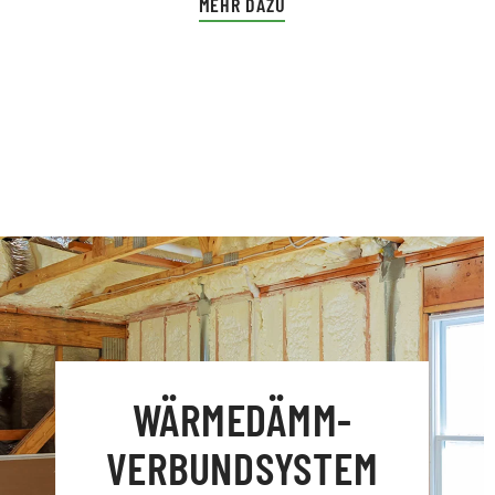
MEHR DAZU
WÄRMEDÄMM­
VERBUND­SYSTEM